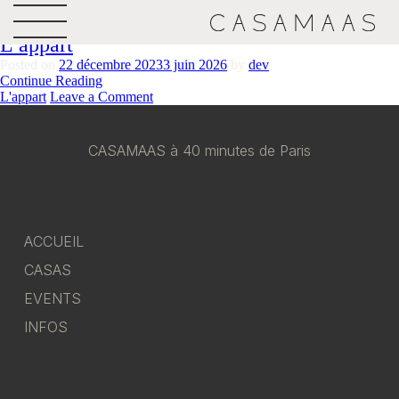
Catégorie :
L’appart
L’appart
Posted on
22 décembre 2023
3 juin 2026
by
dev
Continue Reading
on
L'appart
Leave a Comment
L’appart
CASAMAAS à 40 minutes de Paris
ACCUEIL
CASAS
EVENTS
INFOS